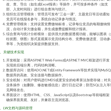
改、查、导出（如生成Excel报表）等操作，并可按多种条件（如支
部、入党时间段）进行组合查询与统计。
组织生活管理模块：管理员可发布“三会一课”、主题党日等活动通知
党员可在线报名参与，系统自动记录参与情况。
党费管理模块：支持设置党费缴纳标准，记录每位党员的每期缴纳情
况，自动计算欠缴金额，并生成缴费提醒和统计报表。
综合查询与统计分析模块：提供强大的数据透视功能，能够以图表（
柱状图、饼图）形式直观展示党员结构分布、党费收缴进度、活动参
率等，为党组织决策提供数据支持。
、关键技术实现
开发框架：采用ASP.NET Web Forms或ASP.NET MVC框架进行开发
实现前后端分离，代码结构清晰。
数据库访问：使用ADO.NET或Entity Framework等技术实现与MySQ
数据库的高效、安全连接与数据操作。
安全机制：对用户密码进行MD5或更安全的哈希算法加密存储；对关
业务操作（如删除、修改敏感信息）进行日志记录；防范SQL注入等
见网络攻击。
界面设计：使用HTML、CSS、JavaScript以及Bootstrap等前端框架
确保界面美观、友好，并兼容主流浏览器。
、LW文档与源码管理